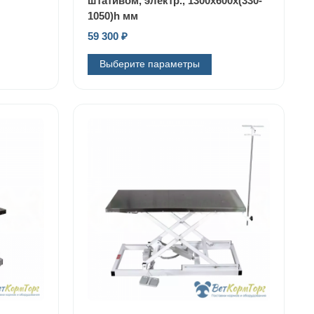
штативом, электр., 1300x600x(330-
1050)h мм
59 300
₽
Выберите параметры