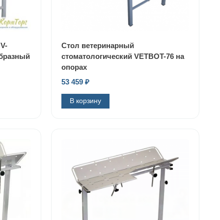
V-
Стол ветеринарный
образный
стоматологический VETBOT-76 на
опорах
53 459
₽
В корзину