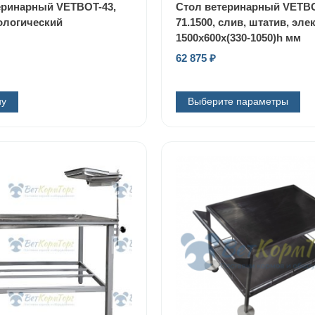
еринарный VETBOT-43,
Стол ветеринарный VETB
логический
71.1500, слив, штатив, элек
1500x600x(330-1050)h мм
62 875
₽
ну
Выберите параметры