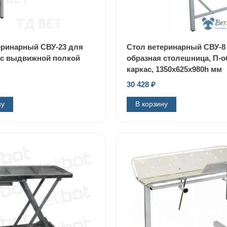
еринарный СВУ-23 для
Стол ветеринарный СВУ-8 
, с выдвижной полкой
образная столешница, П-
каркас, 1350x625x980h мм
30 428
₽
ну
В корзину