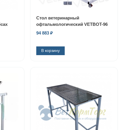
Стол ветеринарный
ёсах
офтальмологический VETBOT-96
94 883
₽
В корзину