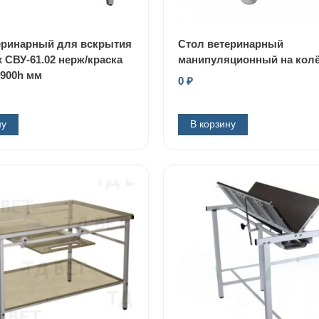
еринарный для вскрытия
Стол ветеринарный
 СВУ-61.02 нерж/краска
манипуляционный на кол
x900h мм
0
₽
ну
В корзину