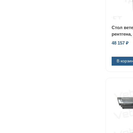
Стол вет
рентгена
48 157
₽
В корзи