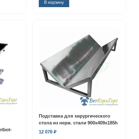
В корзину
Подставка для хирургического
стола из нерж. стали 900х409х185h
tbot-
12 076
₽
)