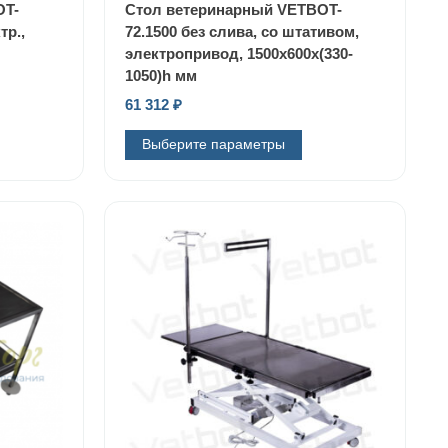
OT-
Стол ветеринарный VETBOT-
тр.,
72.1500 без слива, со штативом,
электропривод, 1500x600x(330-
1050)h мм
61 312
₽
Выберите параметры