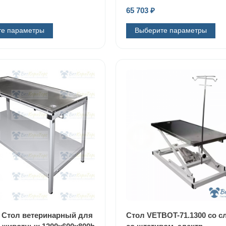
65 703
₽
те параметры
Выберите параметры
1 Стол ветеринарный для
Стол VETBOT-71.1300 со с