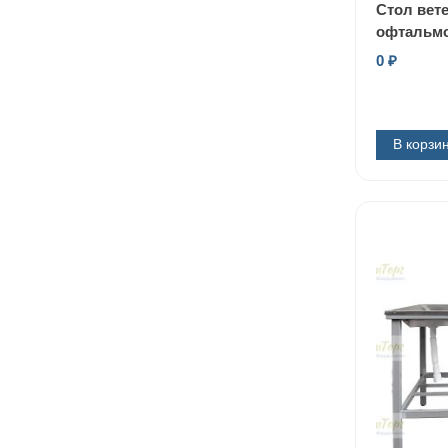
Стол вет
офтальмо
0
₽
В корзи