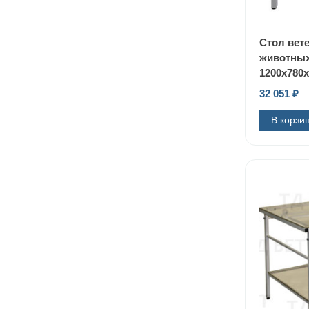
Стол вет
животных
1200x780
32 051
₽
В корзи