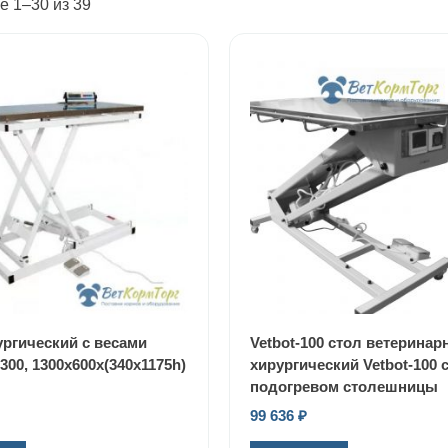
 1–30 из 39
ургический с весами
Vetbot-100 cтол ветерина
-300, 1300х600х(340х1175h)
хирургический Vetbot-100 
подогревом столешницы
99 636
₽