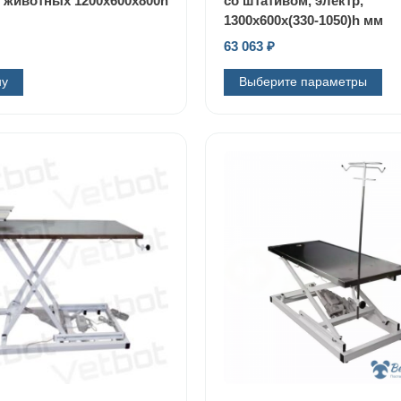
 животных 1200х600х800h
со штативом, электр,
1300x600x(330-1050)h мм
63 063
₽
ну
Выберите параметры