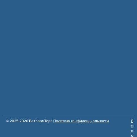
© 2025-2026 ВетКормТорг.
Политика конфиденциальности
В
с
е
м