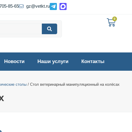
 705-85-65
gz@vetkt.ru
0
Новости
Наши услуги
Контакты
гические столы
/ Стол ветеринарный манипуляционный на колёсах
х