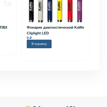
 ПВХ
Фонарик диагностический KaWe
Cliplight LED
0
₽
В корзину