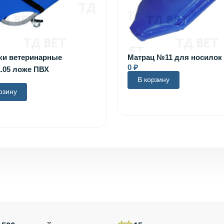
ки ветеринарные
Матрац №11 для носилок
0
₽
.05 ложе ПВХ
В корзину
рзину