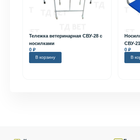
Тележка ветеринарная СВУ-28 с
Носил
носилками
СВУ-21
0
₽
0
₽
В корзину
В ко