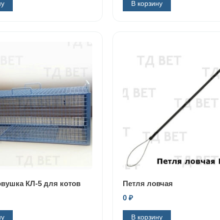
ну
В корзину
овушка КЛ-5 для котов
Петля ловчая
0
₽
ну
В корзину