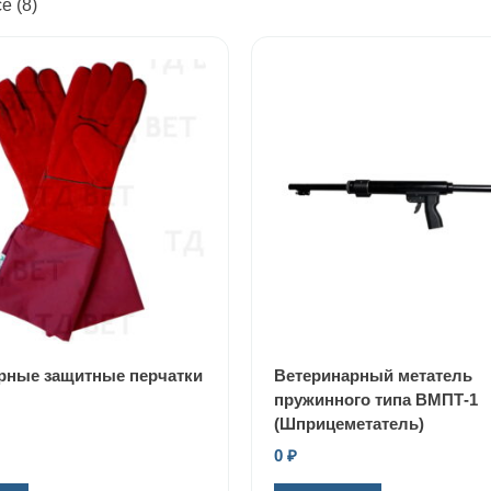
е (8)
рные защитные перчатки
Ветеринарный метатель
пружинного типа ВМПТ-1
(Шприцеметатель)
0
₽