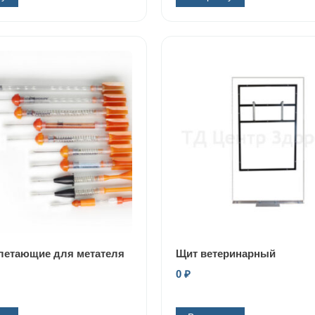
етающие для метателя
Щит ветеринарный
0
₽