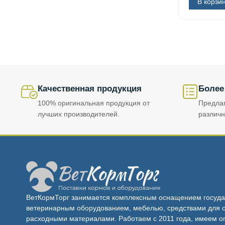
В корзи
Качественная продукция
Более
100% оригинальная продукция от
Предла
лучших производителей.
различн
ВетКормТорг занимается комплексным оснащением госуда
ветеринарным оборудованием, мебелью, средствами для о
расходными материалами. Работаем с 2011 года, имеем о