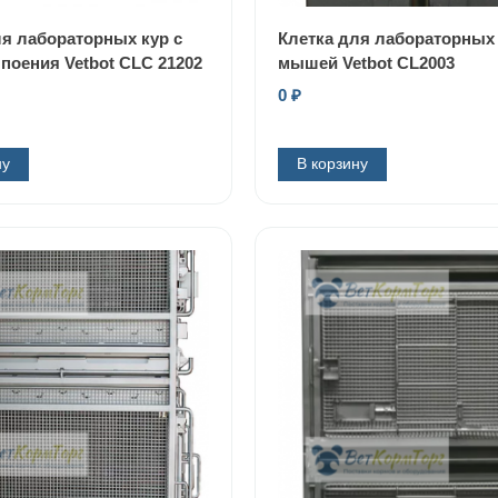
ля лабораторных кур с
Клетка для лабораторных
поения Vetbot CLC 21202
мышей Vetbot CL2003
0
₽
ну
В корзину