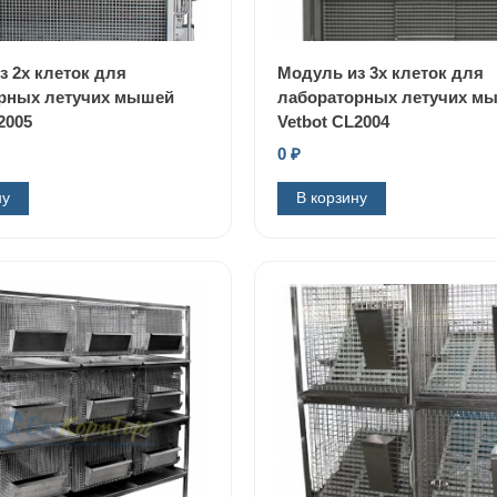
з 2х клеток для
Модуль из 3х клеток для
рных летучих мышей
лабораторных летучих м
2005
Vetbot CL2004
0
₽
ну
В корзину