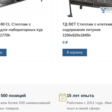
240 CL Стеллаж с
ТД ВЕТ Стеллаж с клетка
 для лабораторных кур
содержания петухов
x1770h
1330х620х1845h
0
₽
ну
В корзину
 500 позиций
15 лет опыта
гаем более 500 наименований
Работаем с 2011 года. Им
ых товаров.
опыт в своей сфере.