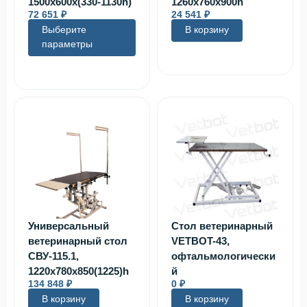
1500х600х(330-1130h)
1260x760x900h
72 651
₽
24 541
₽
Выберите
В корзину
параметры
Универсальный
Стол ветеринарный
ветеринарный стол
VETBOT-43,
СВУ-115.1,
офтальмологически
1220х780х850(1225)h
й
134 848
₽
0
₽
В корзину
В корзину