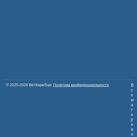
© 2025-2026 ВетКормТорг.
Политика конфиденциальности
В
с
е
м
а
т
е
р
и
а
л