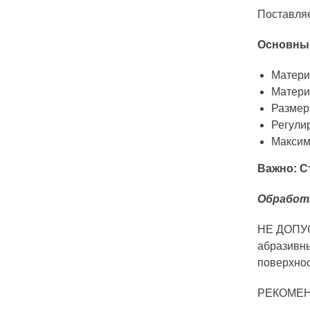
Поставляе
Основные
Матери
Матери
Размер
Регули
Максима
Важно: С
Обработк
НЕ ДОПУСК
абразивн
поверхнос
РЕКОМЕНД