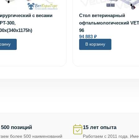
ирургический с весами
Стол ветеринарный
PT-300,
офтальмологический VE
00х(340х1175h)
96
94 883
₽
рзину
В корзину
 500 позиций
15 лет опыта
гаем более 500 наименований
Работаем с 2011 года. Им