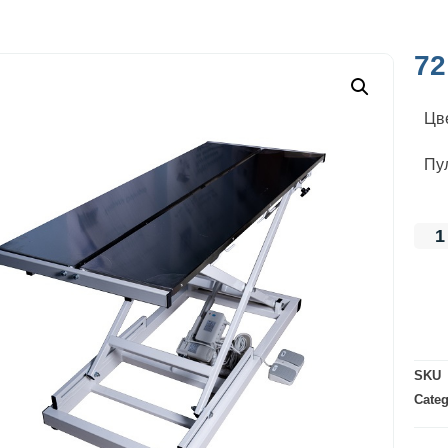
72
Цв
Пу
SKU
Cate