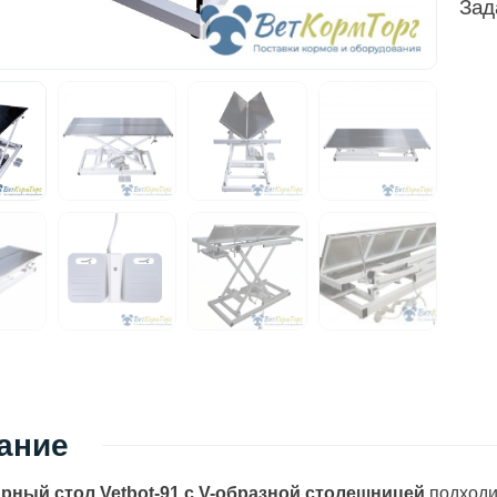
Зад
ание
рный стол Vetbot-91 с V-образной столешницей
подходи