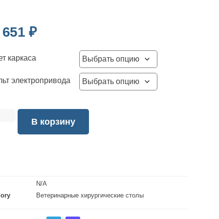
 651
₽
ет каркаса
льт электропривода
В корзину
N/A
gory
Ветеринарные хирургические столы