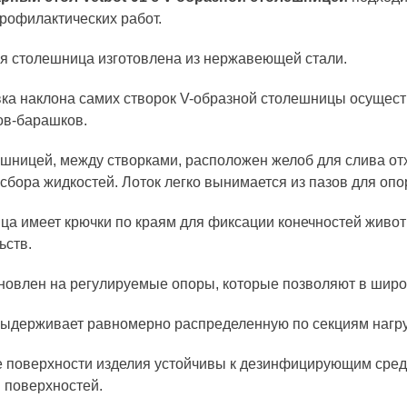
рофилактических работ.
я столешница изготовлена из нержавеющей стали.
ка наклона самих створок V-образной столешницы осущес
ов-барашков.
шницей, между створками, расположен желоб для слива о
 сбора жидкостей. Лоток легко вынимается из пазов для опо
а имеет крючки по краям для фиксации конечностей живо
ьств.
новлен на регулируемые опоры, которые позволяют в широ
ыдерживает равномерно распределенную по секциям нагрузк
 поверхности изделия устойчивы к дезинфицирующим сре
 поверхностей.