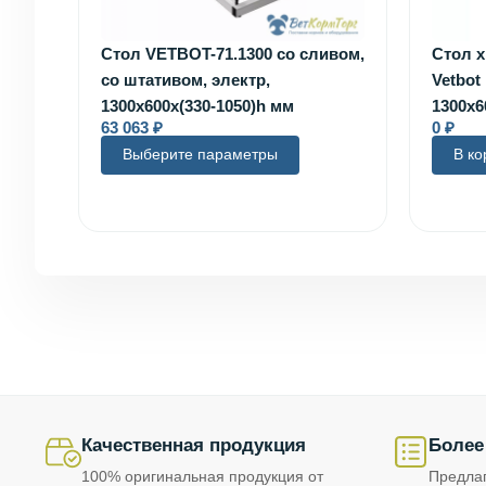
Стол VETBOT-71.1300 со сливом,
Cтол х
со штативом, электр,
Vetbot 
1300x600x(330-1050)h мм
1300х6
63 063
₽
0
₽
Выберите параметры
В ко
Качественная продукция
Более
100% оригинальная продукция от
Предла