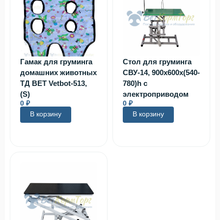
Гамак для груминга
Стол для груминга
домашних животных
СВУ-14, 900х600x(540-
ТД ВЕТ Vetbot-513,
780)h с
(S)
электроприводом
0
₽
0
₽
В корзину
В корзину