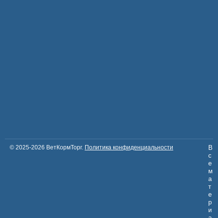
© 2025-2026 ВетКормТорг.
Политика конфиденциальности
В
с
е
м
а
т
е
р
и
а