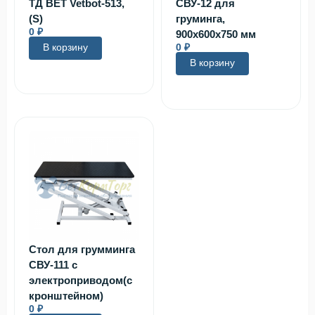
ТД ВЕТ Vetbot-513,
СВУ-12 для
(S)
груминга,
0
₽
900х600х750 мм
В корзину
0
₽
В корзину
Стол для грумминга
СВУ-111 с
электроприводом(с
кронштейном)
0
₽