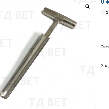
0
Cate
Зад