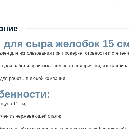
ание
 для сыра желобок 15 с
чен для использования при проверке готовности и степени
н для работы производственных предприятий, изготавлив
для работы в любой компании.
бенности:
щупа 15 см;
влен из нержавеющей стали;
уются особые условия для хранения и специфическое обс