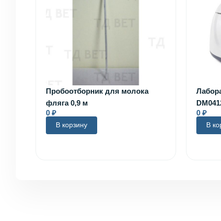
Пробоотборник для молока
Лабор
фляга 0,9 м
DM041
0
₽
0
₽
В корзину
В ко