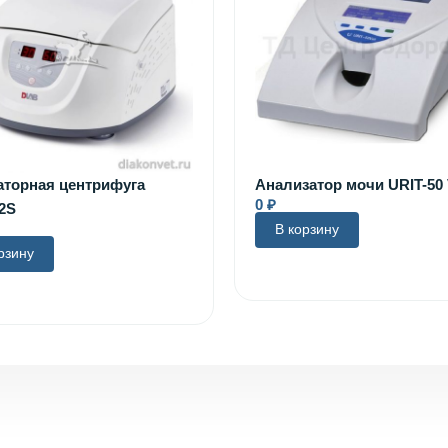
аторная центрифуга
Анализатор мочи URIT-50 
0
₽
2S
В корзину
рзину