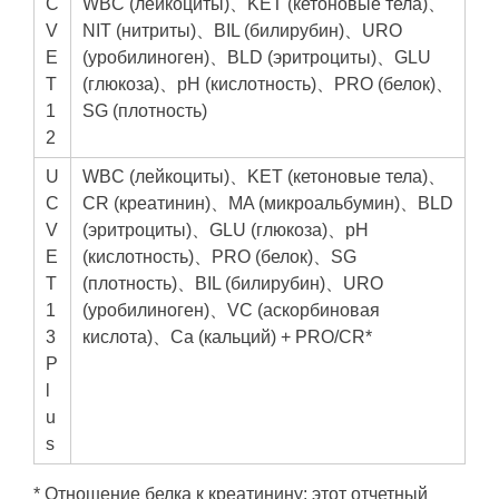
C
WBC (лейкоциты)、KET (кетоновые тела)、
V
NIT (нитриты)、BIL (билирубин)、URO
E
(уробилиноген)、BLD (эритроциты)、GLU
T
(глюкоза)、pH (кислотность)、PRO (белок)、
1
SG (плотность)
2
U
WBC (лейкоциты)、KET (кетоновые тела)、
C
CR (креатинин)、MA (микроальбумин)、BLD
V
(эритроциты)、GLU (глюкоза)、pH
E
(кислотность)、PRO (белок)、SG
T
(плотность)、BIL (билирубин)、URO
1
(уробилиноген)、VC (аскорбиновая
3
кислота)、Ca (кальций) + PRO/CR*
P
l
u
s
* Отношение белка к креатинину: этот отчетный