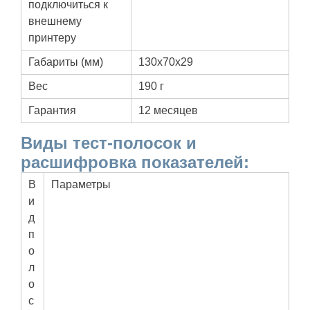
подключиться к
внешнему
принтеру
Габариты (мм)
130х70х29
Вес
190 г
Гарантия
12 месяцев
Виды тест-полосок и
расшифровка показателей:
В
Параметры
и
д
п
о
л
о
с