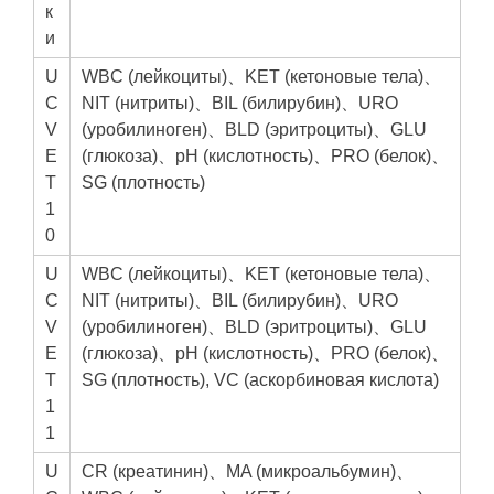
к
и
U
WBC (лейкоциты)、KET (кетоновые тела)、
C
NIT (нитриты)、BIL (билирубин)、URO
V
(уробилиноген)、BLD (эритроциты)、GLU
E
(глюкоза)、pH (кислотность)、PRO (белок)、
T
SG (плотность)
1
0
U
WBC (лейкоциты)、KET (кетоновые тела)、
C
NIT (нитриты)、BIL (билирубин)、URO
V
(уробилиноген)、BLD (эритроциты)、GLU
E
(глюкоза)、pH (кислотность)、PRO (белок)、
T
SG (плотность), VC (аскорбиновая кислота)
1
1
U
CR (креатинин)、MA (микроальбумин)、