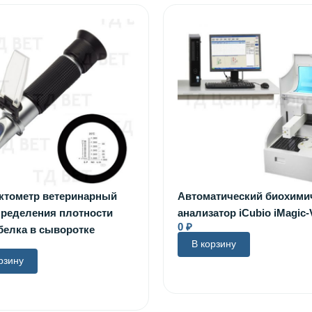
ктометр ветеринарный
Автоматический биохими
пределения плотности
анализатор iCubio iMagic-
0
₽
белка в сыворотке
В корзину
рзину