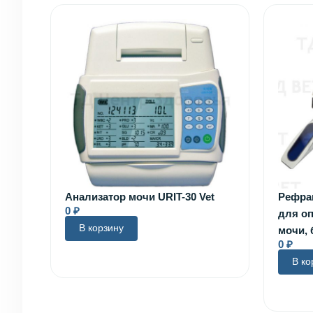
Анализатор мочи URIT-30 Vet
Рефра
0
₽
для о
В корзину
мочи, 
0
₽
В ко