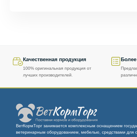
Качественная продукция
Более
100% оригинальная продукция от
Предла
лучших производителей.
различн
ВетКормТорг занимается комплексным оснащением госуда
ветеринарным оборудованием, мебелью, средствами для о