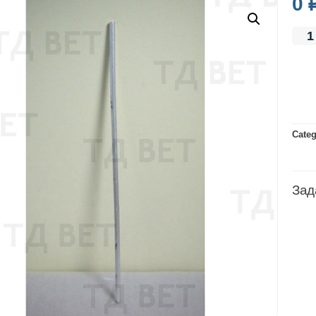
0
Cate
Зад