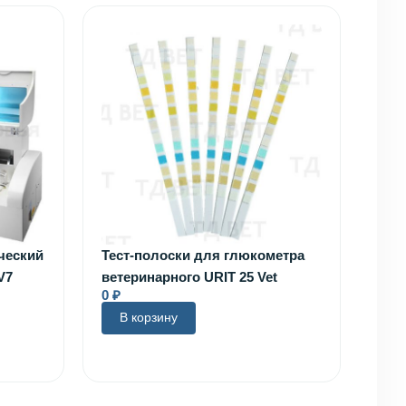
ческий
Тест-полоски для глюкометра
V7
ветеринарного URIT 25 Vet
0
₽
В корзину