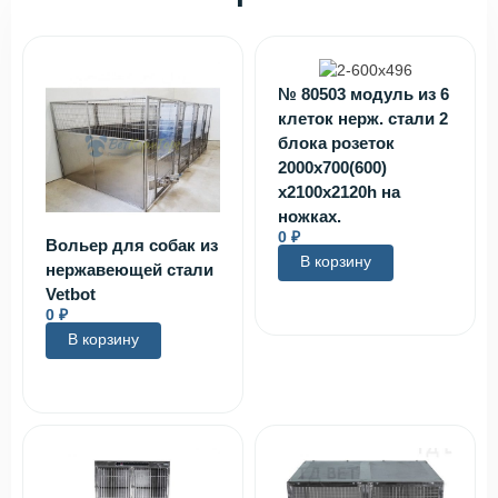
№ 80503 модуль из 6
клеток нерж. стали 2
блока розеток
2000х700(600)
х2100х2120h на
ножках.
0
₽
Вольер для собак из
В корзину
нержавеющей стали
Vetbot
0
₽
В корзину