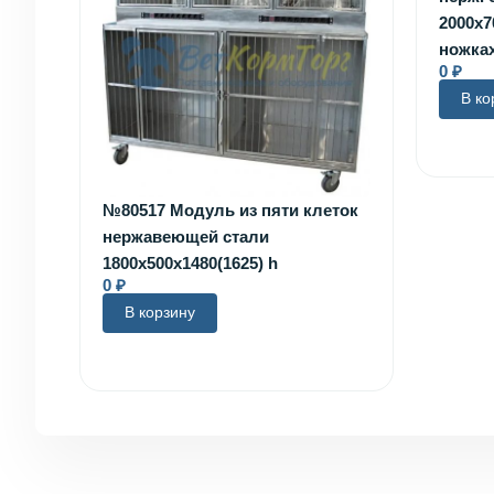
2000х7
ножках
0
₽
В ко
№80517 Модуль из пяти клеток
нержавеющей стали
1800х500х1480(1625) h
0
₽
В корзину