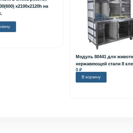
00(600) х2100х2120h на
.
рзину
Модуль 80441 для живот
нержавеющей стали 8 кле
0
₽
В корзину