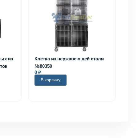
ных из
Клетка из нержавеющей стали
ток
№80350
0
₽
В корзину