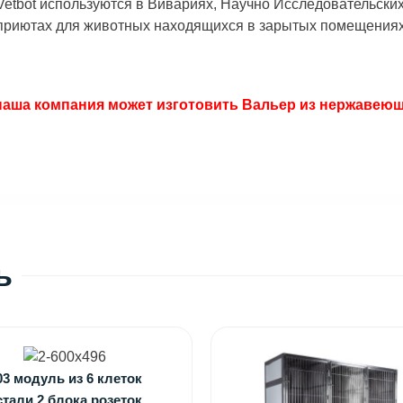
etbot используются в Вивариях, Научно Исследовательски
 приютах для животных находящихся в зарытых помещениях
аша компания может изготовить Вальер из нержавеющ
ь
3 модуль из 6 клеток
стали 2 блока розеток