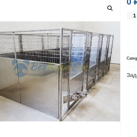
0
Cate
Зад