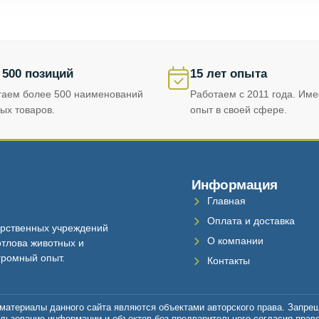
 500 позиций
15 лет опыта
гаем более 500 наименований
Работаем с 2011 года. Им
ых товаров.
опыт в своей сфере.
Информация
Главная
Оплата и доставка
рственных учреждений
О компании
тлова животных и
громный опыт.
Контакты
материалы данного сайта являются объектами авторского права. Запре
льзование информации и объектов без предварительного согласия прав