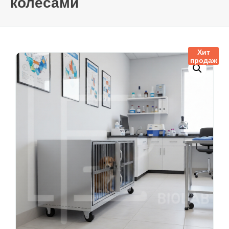
колесами
Хит
продаж