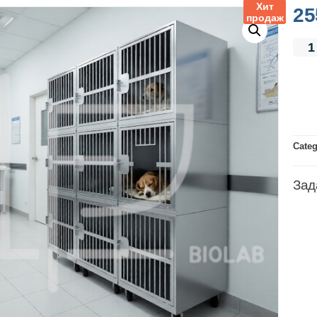
Хит
25
продаж
Cate
Зад