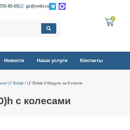
 705-85-65
gz@vetkt.ru
0
Новости
Наши услуги
Контакты
ли LF Biolab
/ LF Biolab 9 Модуль на 9 клеток
0)h с колесами