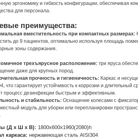
нную эргономику и гибкость конфигурации, обеспечивая к
ества для персонала.
евые преимущества:
мальная вместительность при компактных размерах:
К
стить до 9 пациентов, оптимально используя площадь пом
орные зоны содержания.
номичное трехъярусное расположение:
три яруса обесп
щение даже для крупных пород.
чительная прочность и гигиеничность:
Каркас и несущ
04, что гарантирует устойчивость к коррозии и длительный 
т процесс дезинфекции быстрым и эффективным.
ьность и стабильность:
Оснащение колесами с фиксатор
местный модуль для уборки или перепланировки пространс
.
ы (Д x Ш x В):
1800х600х1960(2080)h
л каркаса:
нержавеющая сталь AISI304