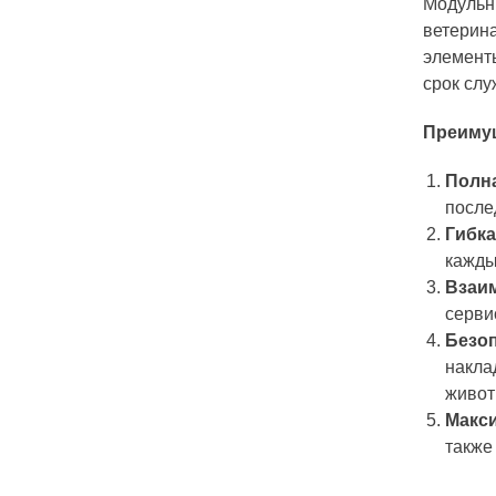
Модульн
ветерина
элементы
срок слу
Преиму
Полн
после
Гибк
кажды
Взаи
серви
Безоп
накла
живот
Макс
также