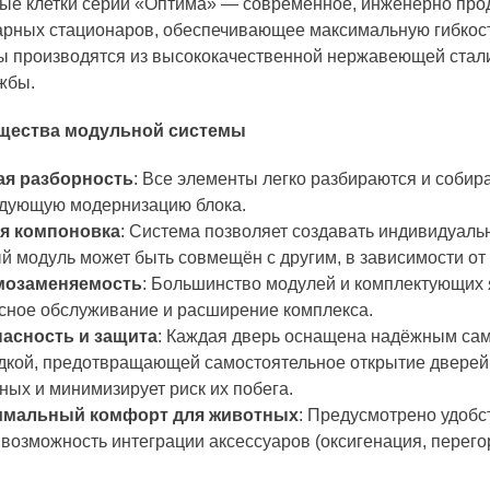
ые клетки серии «Оптима» — современное, инженерно про
рных стационаров, обеспечивающее максимальную гибкость
 производятся из высококачественной нержавеющей стали,
жбы.
щества модульной системы
ая разборность
: Все элементы легко разбираются и собира
дующую модернизацию блока.
ая компоновка
: Система позволяет создавать индивидуал
й модуль может быть совмещён с другим, в зависимости от
мозаменяемость
: Большинство модулей и комплектующих
сное обслуживание и расширение комплекса.
асность и защита
: Каждая дверь оснащена надёжным са
дкой, предотвращающей самостоятельное открытие дверей 
ных и минимизирует риск их побега.
имальный комфорт для животных
: Предусмотрено удобс
 возможность интеграции аксессуаров (оксигенация, перегор