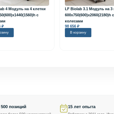
lab 4 Модуль на 4 клетки
LF Biolab 3.1 Модуль на 3
50(600)х1440(1560)h с
600х750(600)х2060(2180)h с
ами
колесами
4
₽
98 656
₽
рзину
В корзину
 500 позиций
15 лет опыта