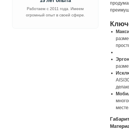
15 лет опыта
продума
Работаем с 2011 года. Имеем
преимущ
огромный опыт в своей сфере.
Ключ
Макси
разме
прост
Эрго
разме
Исклю
AISI3
делаю
Мобил
много
месте
Габарит
Материа