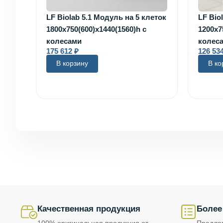
LF Biolab 5.1 Модуль на 5 клеток
LF Bio
1800х750(600)х1440(1560)h с
1200х7
колесами
колес
175 612
₽
126 53
В корзину
В ко
Качественная продукция
Более