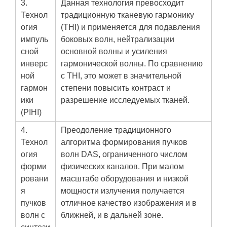
3.
Данная технология превосходит
Технол
традиционную тканевую гармонику
огия
(THI) и применяется для подавления
импуль
боковых волн, нейтрализации
сной
основной волны и усиления
инверс
гармонической волны. По сравнению
ной
с THI, это может в значительной
гармон
степени повысить контраст и
ики
разрешение исследуемых тканей.
(PIHI)
4.
Преодоление традиционного
Технол
алгоритма формирования пучков
огия
волн DAS, ограниченного числом
форми
физических каналов. При малом
ровани
масштабе оборудования и низкой
я
мощности излучения получается
пучков
отличное качество изображения и в
волн с
ближней, и в дальней зоне.