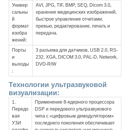
Универ
AVI, JPG, TIF, BMP, SEQ, Dicom 3.0,
сальны
хранение медицинских изображений,
й
быстрое управление отчетами,
формат
превью, редактирование, печать и
изобра
передача.
жений:
Порты
3 разъема для датчиков, USB 2.0, RS-
и
232, XGA, DICOM 3.0, PAL-D, Network,
выходы
DVD-R/W
:
Технологии ультразвуковой
визуализации:
1.
Применение 8-ядерного процессора
Передо
DSP и передового ультразвукового
вая
чипа с «цифровым демодулятором»
УЗИ
последнего поколения обеспечивает
платфо
высокую вычислительную мощность,