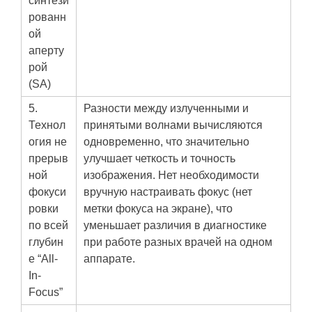
синтези
рованн
ой
аперту
рой
(SA)
5.
Разности между излученными и
Технол
принятыми волнами вычисляются
огия не
одновременно, что значительно
прерыв
улучшает четкость и точность
ной
изображения. Нет необходимости
фокуси
вручную настраивать фокус (нет
ровки
метки фокуса на экране), что
по всей
уменьшает различия в диагностике
глубин
при работе разных врачей на одном
е “All-
аппарате.
In-
Focus”