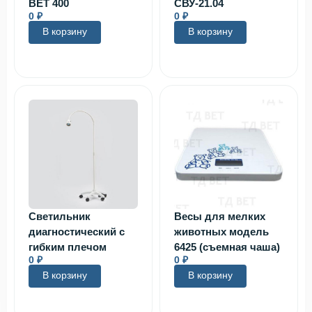
ВЕТ 400
СВУ-21.04
0
₽
0
₽
В корзину
В корзину
Светильник
Весы для мелких
диагностический с
животных модель
гибким плечом
6425 (съемная чаша)
0
₽
0
₽
В корзину
В корзину