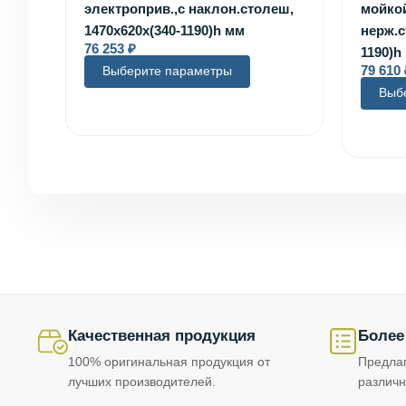
электроприв.,с наклон.столеш,
мойкой
1470x620x(340-1190)h мм
нерж.с
76 253
₽
1190)h
79 610
Выберите параметры
Выб
Качественная продукция
Более
100% оригинальная продукция от
Предла
лучших производителей.
различн