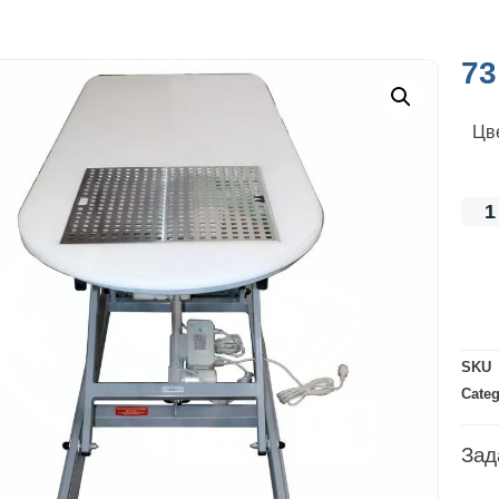
73
Цв
SKU
Cate
Зад