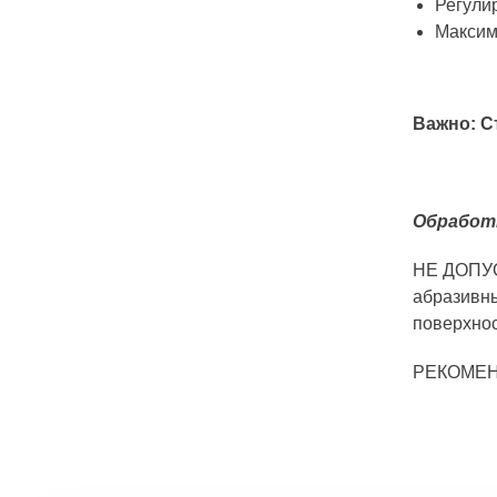
Регули
Максима
Важно: С
Обработк
НЕ ДОПУСК
абразивн
поверхнос
РЕКОМЕНД