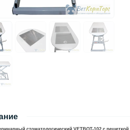
ание
еринарный стоматологический VETBOT-102 с решеткой