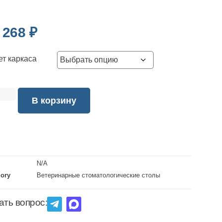
 268
₽
ет каркаса
В корзину
N/A
gory
Ветеринарные стоматологические столы
ать вопрос: