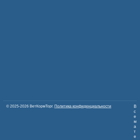
© 2025-2026 ВетКормТорг.
Политика конфиденциальности
В
с
е
м
а
т
е