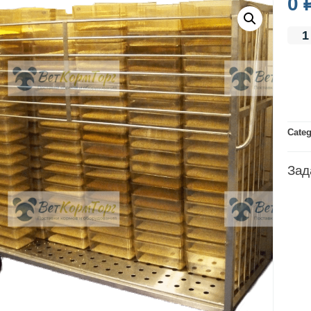
0
Cate
Зад