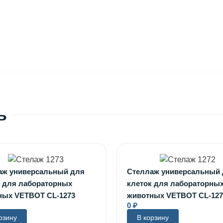
ь
аж универсальный для
Стеллаж универсальный
к для лабораторных
клеток для лабораторны
ных VETBOT CL-1273
животных VETBOT CL-127
0
₽
рзину
В корзину