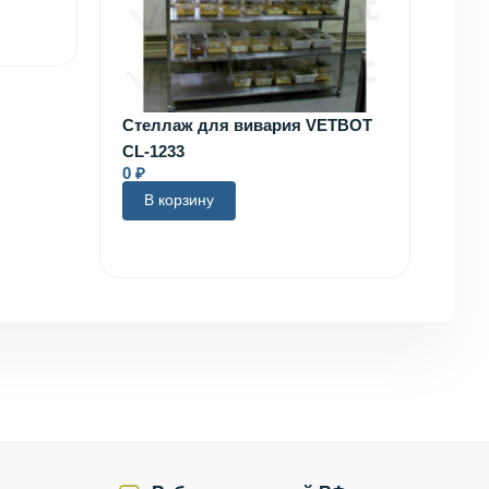
Стеллаж для вивария VETBOT
CL-1233
0
₽
В корзину