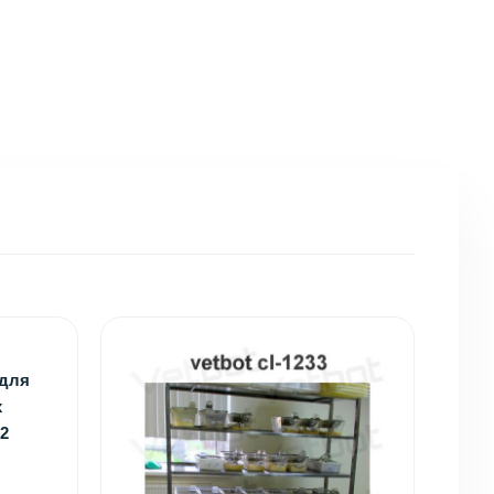
 для
х
2