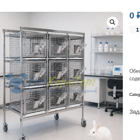
0
Обе
сод
Cate
Зад