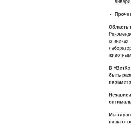
вивари
Прочна
Область
Рекомендо
клиниках,
лаборатор
животным
В «ВетКо
быть раз
параметр
Независи
оптималь
Мы гаран
наша отв