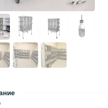
ание
ы