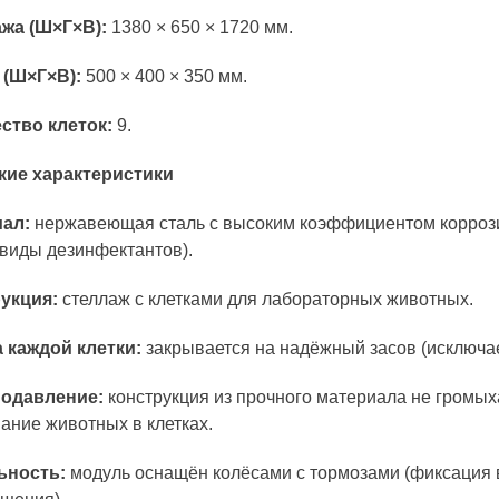
жа (Ш×Г×В):
1380 × 650 × 1720 мм.
 (Ш×Г×В):
500 × 400 × 350 мм.
ство клеток:
9.
кие характеристики
ал:
нержавеющая сталь с высоким коэффициентом коррозио
виды дезинфектантов).
укция:
стеллаж с клетками для лабораторных животных.
 каждой клетки:
закрывается на надёжный засов (исключа
одавление:
конструкция из прочного материала не громыха
ание животных в клетках.
ьность:
модуль оснащён колёсами с тормозами (фиксация 