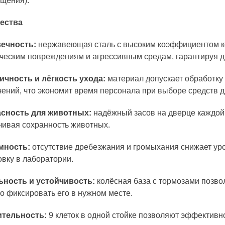
щения).
ества
ечность:
нержавеющая сталь с высоким коэффициентом кор
ческим повреждениям и агрессивным средам, гарантируя д
ичность и лёгкость ухода:
материал допускает обработк
чений, что экономит время персонала при выборе средств д
сность для животных:
надёжный засов на дверце каждой 
чивая сохранность животных.
мность:
отсутствие дребезжания и громыхания снижает уро
овку в лаборатории.
ность и устойчивость:
колёсная база с тормозами позво
о фиксировать его в нужном месте.
ительность:
9 клеток в одной стойке позволяют эффективн