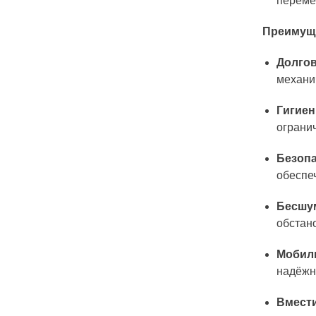
переме
Преимущ
Долгов
механи
Гигиен
ограни
Безопа
обеспе
Бесшу
обстан
Мобиль
надёжн
Вмест