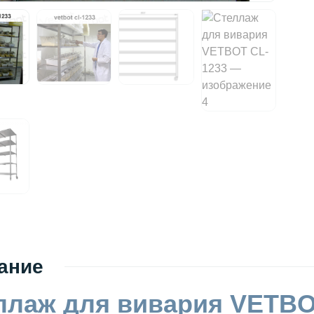
ание
ллаж для вивария VETBO