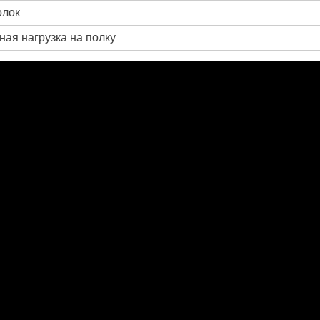
олок
ная нагрузка на полку