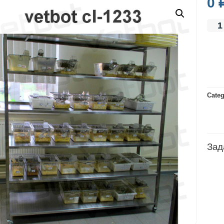
0
Categ
Зад