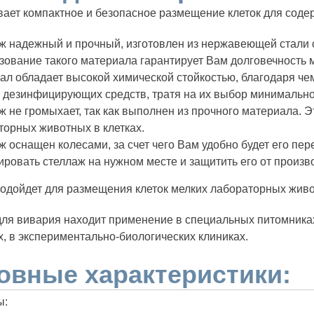
ает компактное и безопасное размещение клеток для сод
ж надежный и прочный, изготовлен из нержавеющей стали 
зование такого материала гарантирует Вам долговечность м
ал обладает высокой химической стойкостью, благодаря ч
 дезинфицирующих средств, тратя на их выбор минимально
ж не громыхает, так как выполнен из прочного материала. 
торных животных в клетках.
ж оснащен колесами, за счет чего Вам удобно будет его пе
ировать стеллаж на нужном месте и защитить его от произв
одойдет для размещения клеток мелких лабораторных жив
ля вивария находит применение в специальных питомниках
х, в экспериментально-биологических клиниках.
овные характеристики:
ы: