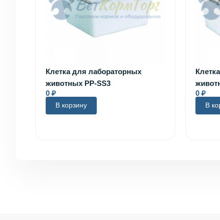
Клетка для лабораторных
Клетк
животных PP-SS3
живот
0
₽
0
₽
В корзину
В ко