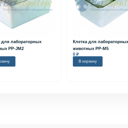
а для лабораторных
Клетка для лабораторны
ных PP-JM2
животных PP-M5
0
₽
рзину
В корзину