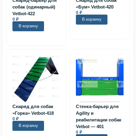
Снаряд-барьер для
Снаряд для собак
собак (одинарный)
«Бум» Vetbot-420
0
₽
Vetbot-422
0
₽
В корзину
В корзину
Снаряд для собак
Стенка-барьер для
«Горка» Vetbot-418
Agility и
0
₽
реабилитации собак
В корзину
Vetbot — 401
0
₽