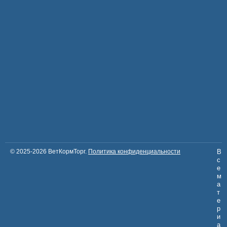
© 2025-2026 ВетКормТорг.
Политика конфиденциальности
В
с
е
м
а
т
е
р
и
а