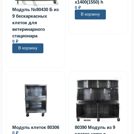
х1400(1550) h
0
₽
Модуль №80430 Б из
В корзину
9 бескаркасных
клеток для
ветеринарного
стационара
0
₽
В корзину
Модуль клеток 80306
80390 Модуль из 9
0
₽
клеток нерж с