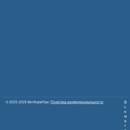
© 2025-2026 ВетКормТорг.
Политика конфиденциальности
В
с
е
м
а
т