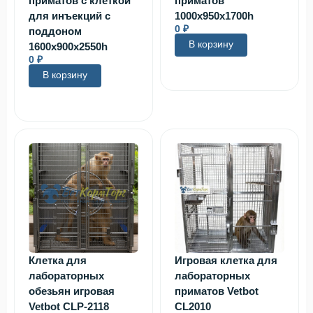
приматов с клеткой
приматов
для инъекций с
1000х950х1700h
0
₽
поддоном
В корзину
1600х900х2550h
0
₽
В корзину
Клетка для
Игровая клетка для
лабораторных
лабораторных
обезьян игровая
приматов Vetbot
Vetbot CLP-2118
CL2010