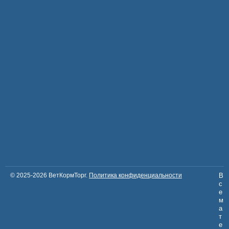
© 2025-2026 ВетКормТорг.
Политика конфиденциальности
В
с
е
м
а
т
е