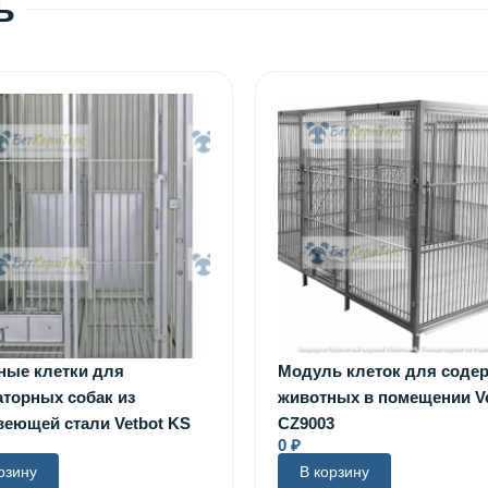
ь
ные клетки для
Модуль клеток для соде
торных собак из
животных в помещении Ve
еющей стали Vetbot KS
CZ9003
0
₽
рзину
В корзину