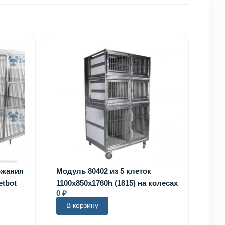
ржания
Модуль 80402 из 5 клеток
tbot
1100х850х1760h (1815) на колесах
0
₽
В корзину