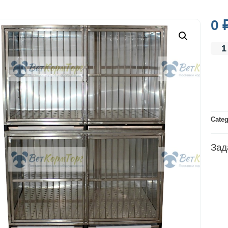
0
Cate
Зад