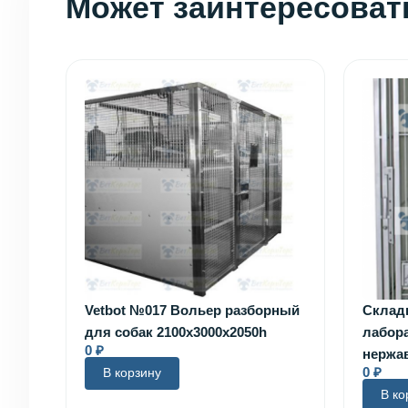
Может заинтересоват
Vetbot №017 Вольер разборный
Склад
для собак 2100х3000х2050h
лабора
0
₽
нержав
0
₽
В корзину
В ко