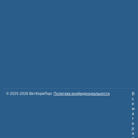
© 2025-2026 ВетКормТорг.
Политика конфиденциальности
В
с
е
м
а
т
е
р
и