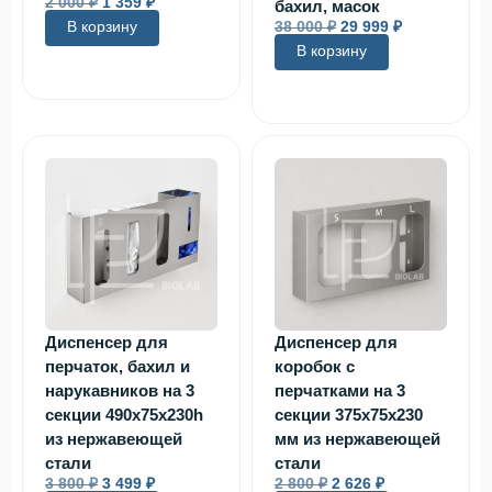
2 000
₽
1 359
₽
бахил, масок
В корзину
38 000
₽
29 999
₽
В корзину
Диспенсер для
Диспенсер для
перчаток, бахил и
коробок с
нарукавников на 3
перчатками на 3
секции 490х75х230h
секции 375х75х230
из нержавеющей
мм из нержавеющей
стали
стали
3 800
₽
3 499
₽
2 800
₽
2 626
₽