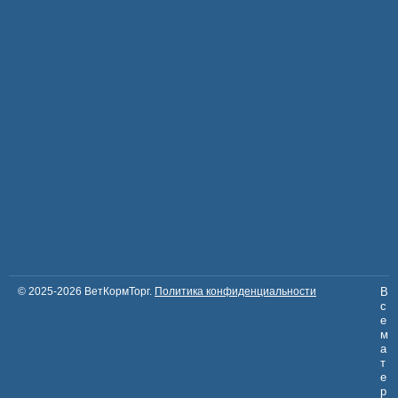
© 2025-2026 ВетКормТорг.
Политика конфиденциальности
В
с
е
м
а
т
е
р