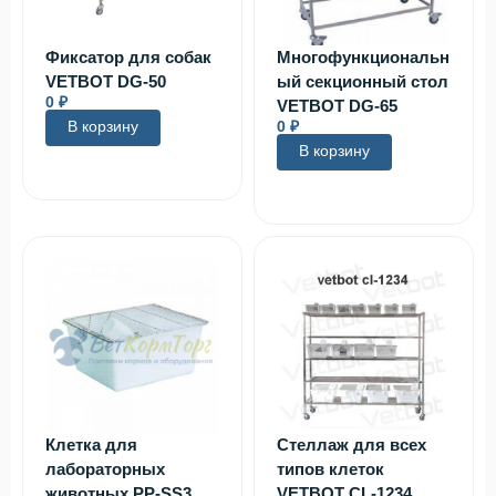
Фиксатор для собак
Многофункциональн
VETBOT DG-50
ый секционный стол
0
₽
VETBOT DG-65
В корзину
0
₽
В корзину
Клетка для
Стеллаж для всех
лабораторных
типов клеток
животных PP-SS3
VETBOT CL-1234