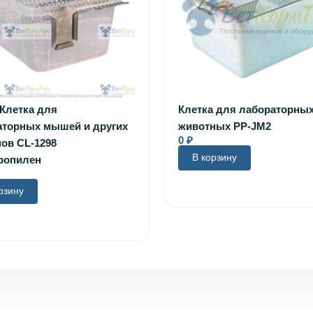
 Клетка для
Клетка для лабораторны
аторных мышей и других
животных PP-JM2
0
₽
ов CL-1298
В корзину
ропилен
рзину