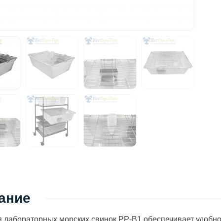
ание
я лабораторных морских свинок PP-B1 обеспечивает удобн