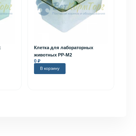
х
Клетка для лабораторных
животных PP-M2
0
₽
В корзину