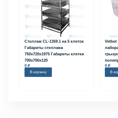
Стеллаж CL-1359.1 на 5 клеток
Vetbot
Габариты стеллажа
лабор
750х720х1975 Габариты клетки
грызун
700х700х120
полип
0
₽
0
₽
В корзину
В ко