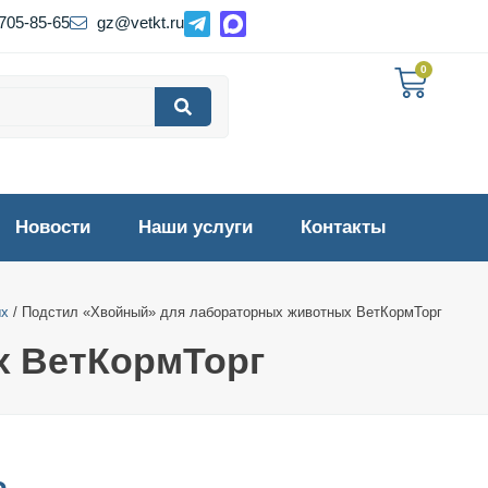
 705-85-65
gz@vetkt.ru
0
Новости
Наши услуги
Контакты
ых
/ Подстил «Хвойный» для лабораторных животных ВетКормТорг
х ВетКормТорг