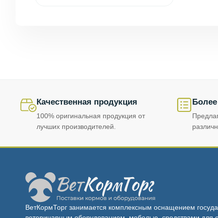
Качественная продукция
Более
100% оригинальная продукция от
Предла
лучших производителей.
различн
ВетКормТорг занимается комплексным оснащением госуда
ветеринарным оборудованием, мебелью, средствами для о