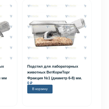
ых
Подстил для лабораторных
животных ВетКормТорг
) мм
Фракция №1 (диаметр 6-8) мм.
0
₽
В корзину