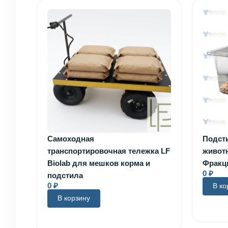
Самоходная
Подст
транспортировочная тележка LF
живот
Biolab для мешков корма и
Фракц
0
₽
подстила
0
₽
В ко
В корзину