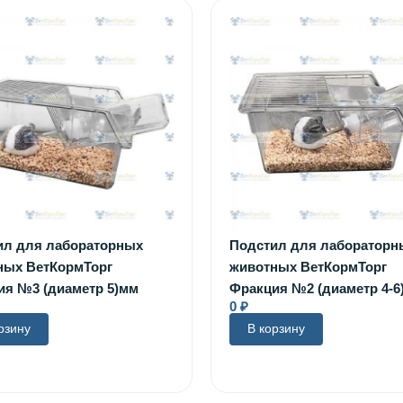
ил для лабораторных
Подстил для лабораторн
ных ВетКормТорг
животных ВетКормТорг
ия №3 (диаметр 5)мм
Фракция №2 (диаметр 4-6
0
₽
рзину
В корзину