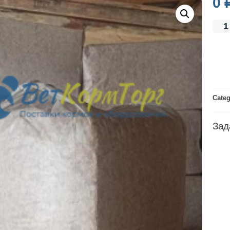
0
Cate
Зад